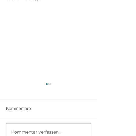
Kommentare
Kommentar verfassen...
Bankenunabhängige
Der Finanzplan