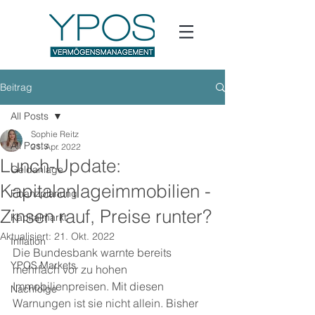
Beitrag
All Posts
Sophie Reitz
All Posts
21. Apr. 2022
Lunch-Update:
Geldanlage
Kapitalanlageimmobilien -
Finanzplanung
Zinsen rauf, Preise runter?
Kapitalmarkt
Aktualisiert:
21. Okt. 2022
Inflation
Die Bundesbank warnte bereits 
YPOS Markets
mehrfach vor zu hohen 
Immobilienpreisen. Mit diesen 
Nachfolge
Warnungen ist sie nicht allein. Bisher 