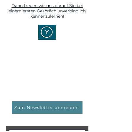
Dann freuen wir uns darauf Sie bei
einem ersten Gespräch unverbindlich
kennenzulernen!
YOUR POINT OF STRATEGY
Kontaktieren Sie uns!
YPOS Vermögensmanagement GmbH
Kasinostraße 5
64293 Darmstadt
Tel.: 06151 / 159 40 0
Email:
info@ypos-vm.de
Zum Newsletter anmelden