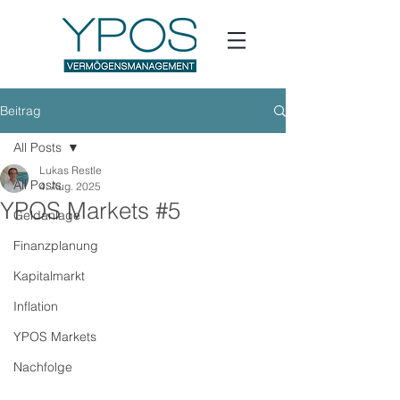
Beitrag
All Posts
Lukas Restle
All Posts
4. Aug. 2025
YPOS Markets #5
Geldanlage
Finanzplanung
Kapitalmarkt
Inflation
YPOS Markets
Nachfolge