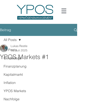
Beitrag
All Posts
Lukas Restle
All Posts
10. Juli 2025
YPOS Markets #1
Geldanlage
Finanzplanung
Kapitalmarkt
Inflation
YPOS Markets
Nachfolge