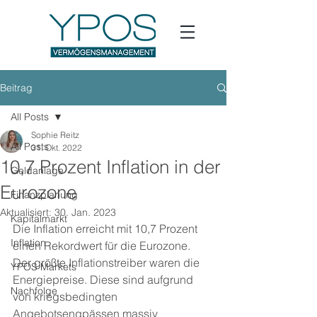
Beitrag
All Posts
Sophie Reitz
All Posts
31. Okt. 2022
10,7 Prozent Inflation in der
Geldanlage
Eurozone
Finanzplanung
Aktualisiert:
30. Jan. 2023
Kapitalmarkt
Die Inflation erreicht mit 10,7 Prozent 
Inflation
einen Rekordwert für die Eurozone. 
Der größte Inflationstreiber waren die 
YPOS Markets
Energiepreise. Diese sind aufgrund 
Nachfolge
von kriegsbedingten 
Angebotsengpässen massiv 