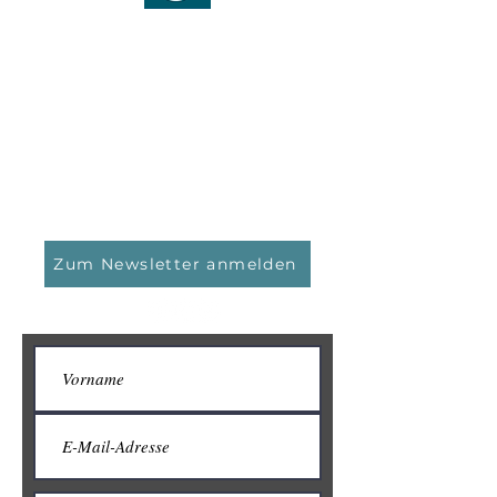
YOUR POINT OF STRATEGY
Kontaktieren Sie uns!
YPOS Vermögensmanagement GmbH
Kasinostraße 5
64293 Darmstadt
Tel.: 06151 / 159 40 0
Email:
info@ypos-vm.de
Zum Newsletter anmelden