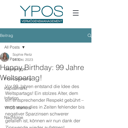
Beitrag
All Posts
Sophie Reitz
All Posts
31. Okt. 2023
Happy Birthday: 99 Jahre
Geldanlage
Weltspartag!
Finanzplanung
Vor 99 Jahren entstand die Idee des 
Kapitalmarkt
Weltspartags! Ein stolzes Alter, dem 
Inflation
ein entsprechender Respekt gebührt – 
auch wenn dies in Zeiten fehlender bis 
YPOS Markets
negativer Sparzinsen schwerer 
Nachfolge
gefallen ist, können wir nun dank der 
Zinswende wieder aufatmen! 