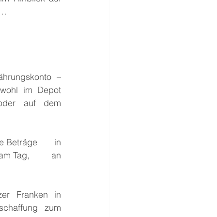
n…
ungskonto – 		
ohl im Depot 	
r auf dem 			
eträge 	in 
Tag, 	an 
 Franken in 		
haffung zum 		