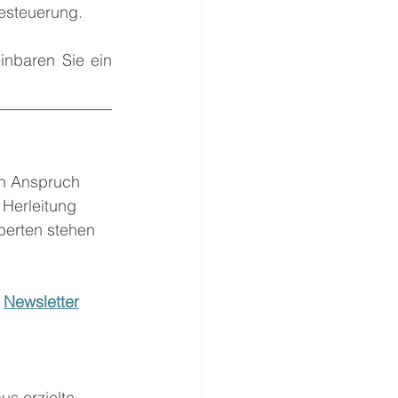
esteuerung.
nbaren Sie ein 
 in Anspruch 
Herleitung 
perten stehen 
 
Newsletter
us erzielte 