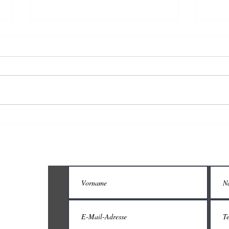
Bankenunabhängige
Der 
Vermögensberatung
Über
einz
TEGY