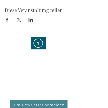
Diese Veranstaltung teilen
YOUR POINT OF STRATEGY
Kontaktieren Sie uns!
YPOS Vermögensmanagement GmbH
Kasinostraße 5
64293 Darmstadt
Tel.: 06151 / 159 40 0
Email:
info@ypos-vm.de
Zum Newsletter anmelden