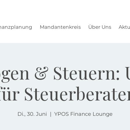
nanzplanung
Mandantenkreis
Über Uns
Aktu
gen & Steuern: 
für Steuerberate
Di., 30. Juni
  |  
YPOS Finance Lounge