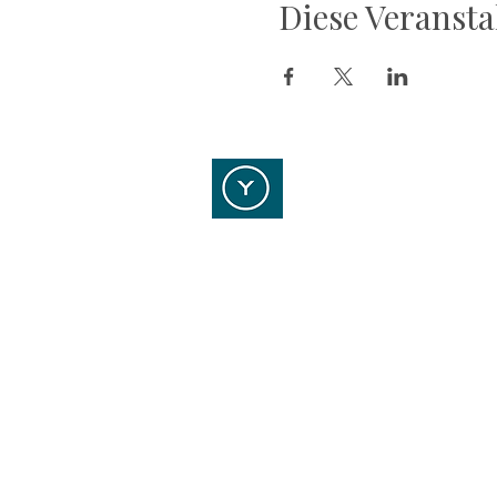
Diese Veransta
YOUR POINT OF STRA
Kontaktieren Sie uns!
YPOS Vermögensmanagement 
Kasinostraße 5
64293 Darmstadt
Tel.: 06151 / 159 40 0
Email:
info@ypos-vm.de