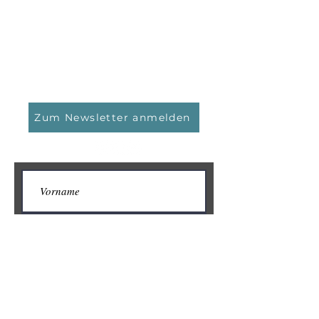
YPOS Vermögensmanagement GmbH
Kasinostraße 5
64293 Darmstadt
Tel.: 06151 / 159 40 0
Email:
info@ypos-vm.de
Zum Newsletter anmelden