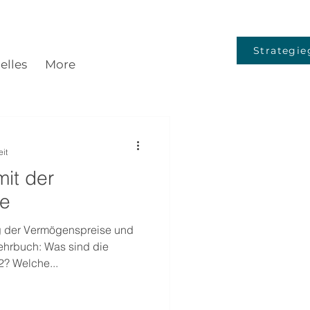
Strategie
elles
More
eit
it der
se
g der Vermögenspreise und
ehrbuch: Was sind die
2? Welche...