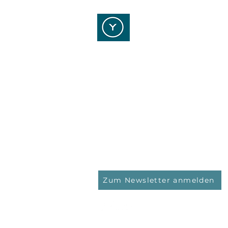
YOUR POINT OF STRA
Kontaktieren Sie uns!
YPOS Vermögensmanagement 
Kasinostraße 5
64293 Darmstadt
Tel.: 06151 / 159 40 0
Email:
info@ypos-vm.de
Zum Newsletter anmelden