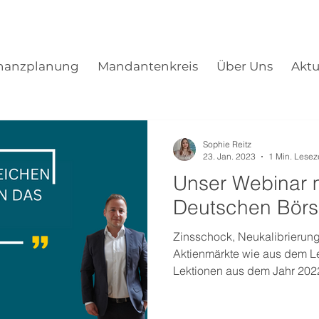
nanzplanung
Mandantenkreis
Über Uns
Aktu
Sophie Reitz
23. Jan. 2023
1 Min. Lesez
Unser Webinar m
Deutschen Bör
Zinsschock, Neukalibrierun
Aktienmärkte wie aus dem L
Lektionen aus dem Jahr 202