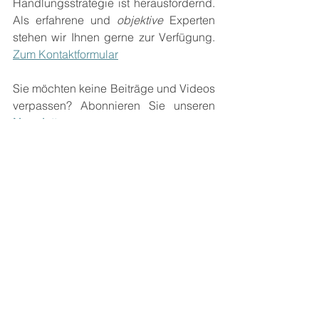
Handlungsstrategie ist herausfordernd. 
Als erfahrene und 
objektive
 Experten 
stehen wir Ihnen gerne zur Verfügung. 
Zum Kontaktformular
Sie möchten keine Beiträge und Videos 
verpassen? Abonnieren Sie unseren 
Newsletter
Rechtliche Hinweise 
Kapitalanlagen beinhalten Risiken. Der 
angelegte Kapitalwert sowie die 
daraus erzielte Kapitalrendite 
unterliegen Schwankungen. Die 
Wertentwicklung in der Vergangenheit 
stellt keine Garantie für zukünftige 
Entwicklungen dar. Es gibt keine 
Garantie dafür, dass Strategien 