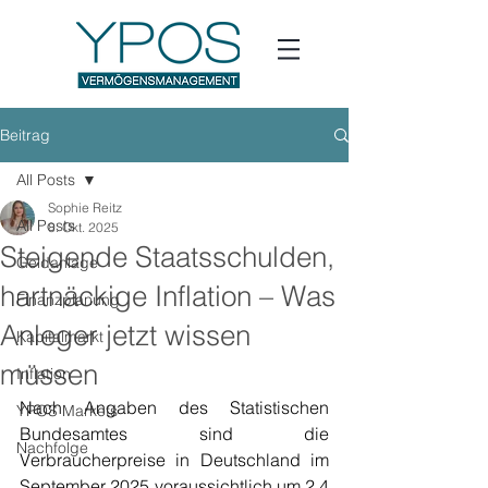
Beitrag
All Posts
Sophie Reitz
All Posts
8. Okt. 2025
Steigende Staatsschulden,
Geldanlage
hartnäckige Inflation – Was
Finanzplanung
Anleger jetzt wissen
Kapitalmarkt
müssen
Inflation
Nach Angaben des Statistischen 
YPOS Markets
Bundesamtes sind die 
Nachfolge
Verbraucherpreise in Deutschland im 
September 2025 voraussichtlich um 2,4 