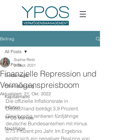
Beitrag
All Posts
Sophie Reitz
All Posts
3. Sept. 2021
Finanzielle Repression und
Geldanlage
Vermögenspreisboom
Finanzplanung
Aktualisiert:
21. Okt. 2022
Kapitalmarkt
Die offizielle Inflationsrate in 
Inflation
Deutschland beträgt 3,9 Prozent. 
Gleichzeitig rentieren fünfjährige 
YPOS Markets
deutsche Bundesanleihen mit minus 
Nachfolge
0,75 Prozent pro Jahr. Im Ergebnis 
ergibt sich ein negativer Realzins von 