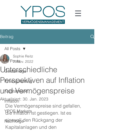
Beitrag
All Posts
Sophie Reitz
All Posts
7. Nov. 2022
Unterschiedliche
Geldanlage
Perspektiven auf Inflation
Finanzplanung
und Vermögenspreise
Kapitalmarkt
Aktualisiert:
30. Jan. 2023
Inflation
Die Vermögenspreise sind gefallen, 
YPOS Markets
die Inflation ist gestiegen. Ist es 
sinnvoll den Rückgang der 
Nachfolge
Kapitalanlagen und den 