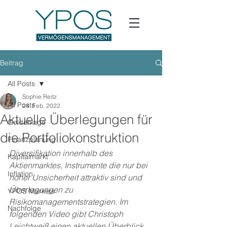
Beitrag
All Posts
Sophie Reitz
All Posts
24. Feb. 2022
Aktuelle Überlegungen für
Geldanlage
die Portfoliokonstruktion
Finanzplanung
Diversifikation innerhalb des 
Kapitalmarkt
Aktienmarktes, Instrumente die nur bei 
Inflation
hoher Unsicherheit attraktiv sind und 
Überlegungen zu 
YPOS Markets
Risikomanagementstrategien. Im 
Nachfolge
folgenden Video gibt Christoph 
Leichtweiß einen aktuellen Überblick.